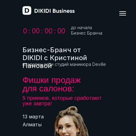
до начала
0
:
0
0
:
0
0
:
0
0
Бизнес Бранча
Бизнес-Бранч от
DIKIDI с Кристиной
Пановой
владелец сети студий маникюра Deville
Фишки продаж
для салонов:
5 приемов, которые сработают
уже завтра!
13 марта
Алматы